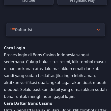
iSoftbet
Pragmatic Play
Daftar Isi
Cara Login
Proses login di
Bons Casino Indonesia
sangat
sederhana. Cukup buka situs resmi, klik tombol masuk
di bagian kanan atas, lalu masukkan email dan kata
sandi yang sudah terdaftar. Jika ingin lebih aman,
aktifkan verifikasi dua langkah agar akun tidak mudah
dibobol. Selalu pastikan detail yang dimasukkan sudah
benar untuk menghindari gagal login.
Cara Daftar Bons Casino
Untuk pendaftaran akun Baru Bons, klik tombol daftar