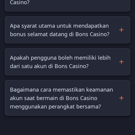
Casino?
Apa syarat utama untuk mendapatkan
bonus selamat datang di Bons Casino?
Apakah pengguna boleh memiliki lebih
dari satu akun di Bons Casino?
Bagaimana cara memastikan keamanan
akun saat bermain di Bons Casino
menggunakan perangkat bersama?