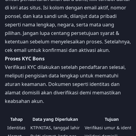
di kiri atas situs. Isi kolom dengan email aktif, nomor
ponsel, dan kata sandi unik, dilanjut data pribadi
seperti nama lengkap, negara, serta mata uang
pilihan. Jangan lupa centang persetujuan syarat &
ketentuan sebelum menyelesaikan proses. Setelahnya,
cek email untuk konfirmasi dan aktivasi akun.
Proses KYC Bons
Verifikasi KYC dilakukan setelah pendaftaran selesai,
meliputi pengisian data lengkap untuk mematuhi
aturan keamanan. Dokumen seperti identitas dan
alamat domisili akan diverifikasi demi memastikan
keabsahan akun.
Tahap
Data yang Diperlukan
Tujuan
Identitas
KTP/KITAS, tanggal lahir
Verifikasi umur & identit