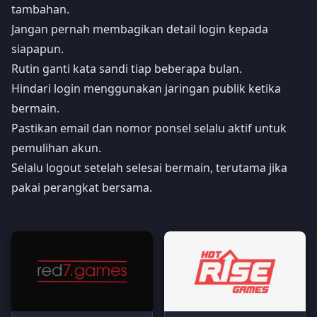
tambahan.
Jangan pernah membagikan detail login kepada
siapapun.
Rutin ganti kata sandi tiap beberapa bulan.
Hindari login menggunakan jaringan publik ketika
bermain.
Pastikan email dan nomor ponsel selalu aktif untuk
pemulihan akun.
Selalu logout setelah selesai bermain, terutama jika
pakai perangkat bersama.