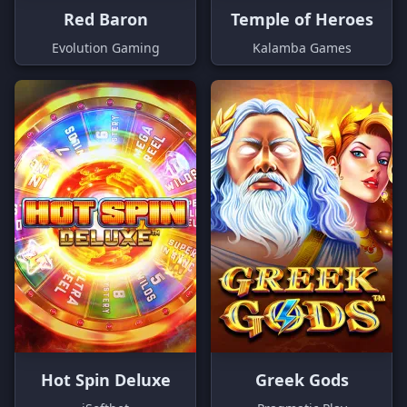
Red Baron
Temple of Heroes
Evolution Gaming
Kalamba Games
Hot Spin Deluxe
Greek Gods