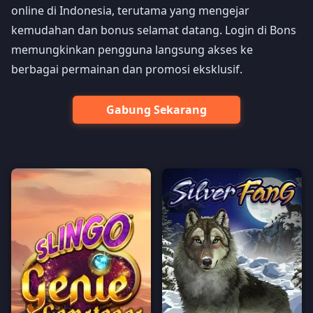
online di Indonesia, terutama yang mengejar
kemudahan dan bonus selamat datang. Login di Bons
memungkinkan pengguna langsung akses ke
berbagai permainan dan promosi eksklusif.
Gabung Sekarang