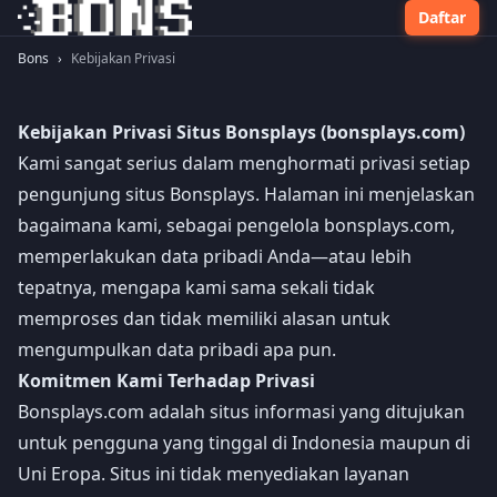
Daftar
Bons
›
Kebijakan Privasi
Kebijakan Privasi Situs Bonsplays (bonsplays.com)
Kami sangat serius dalam menghormati privasi setiap
pengunjung situs Bonsplays. Halaman ini menjelaskan
bagaimana kami, sebagai pengelola bonsplays.com,
memperlakukan data pribadi Anda—atau lebih
tepatnya, mengapa kami sama sekali tidak
memproses dan tidak memiliki alasan untuk
mengumpulkan data pribadi apa pun.
Komitmen Kami Terhadap Privasi
Bonsplays.com adalah situs informasi yang ditujukan
untuk pengguna yang tinggal di Indonesia maupun di
Uni Eropa. Situs ini tidak menyediakan layanan