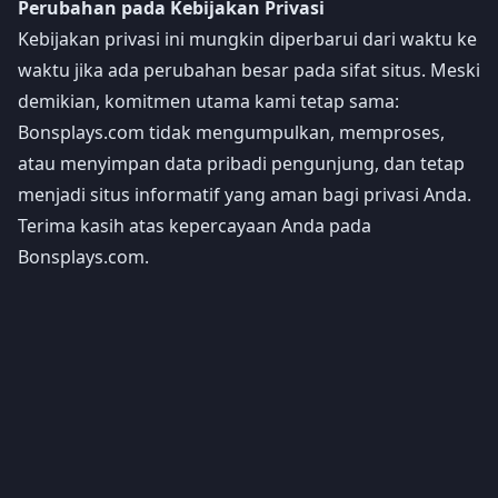
Perubahan pada Kebijakan Privasi
Kebijakan privasi ini mungkin diperbarui dari waktu ke
waktu jika ada perubahan besar pada sifat situs. Meski
demikian, komitmen utama kami tetap sama:
Bonsplays.com tidak mengumpulkan, memproses,
atau menyimpan data pribadi pengunjung, dan tetap
menjadi situs informatif yang aman bagi privasi Anda.
Terima kasih atas kepercayaan Anda pada
Bonsplays.com.