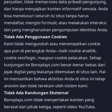
perjudian, tidak memproses data pribadi pengunjung,
dan hanya menyajikan konten informatif semata. Anda
bisa menelusuri seluruh isi situs tanpa harus
mendaftar, mengisi formulir, atau melakukan interaksi
lain yang mengharuskan pengumpulan identitas Anda.
Tidak Ada Penggunaan Cookies
Kami tidak mengunduh atau menempatkan cookie
apa pun di perangkat Anda—baik cookie analitik,
cookie sesi/login, maupun cookie pelacakan. Setiap
kunjungan ke Bonsplays.com benar-benar bebas dari
jejak digital yang biasanya ditemukan di situs lain. Hal
ini memastikan bahwa aktivitas Anda di situs ini tetap
anonim dan tidak terekam oleh sistem kami.
Tidak Ada Kandungan Eksternal
Bonsplays.com tidak menyertakan konten yang
berasal dari pihak ketiga, seperti video YouTube,