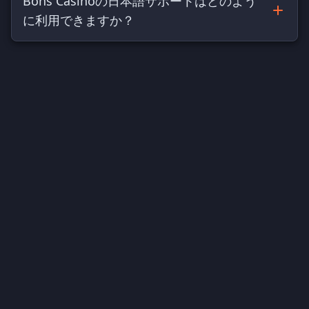
Bons Casinoの日本語サポートはどのよう
に利用できますか？