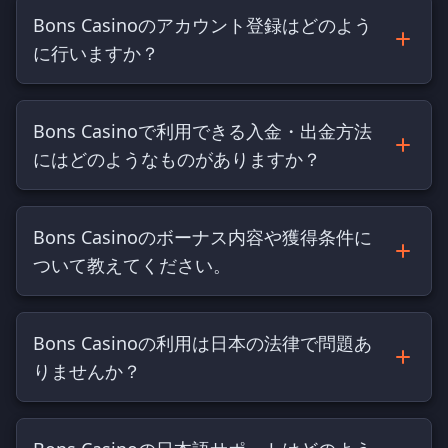
Bons Casinoのアカウント登録はどのよう
に行いますか？
Bons Casinoで利用できる入金・出金方法
にはどのようなものがありますか？
Bons Casinoのボーナス内容や獲得条件に
ついて教えてください。
Bons Casinoの利用は日本の法律で問題あ
りませんか？