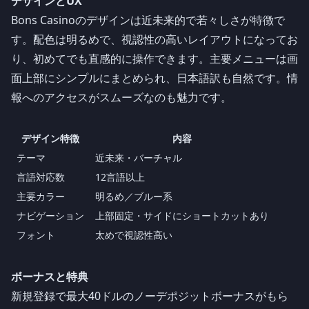
デザインとUX
Bons Casinoのデザインは近未来的で若々しさが特徴で
す。配色は明るめで、視認性の高いレイアウトになってお
り、初めてでも直感的に操作できます。主要メニューは画
面上部にシンプルにまとめられ、日本語訳も自然です。情
報へのアクセスがスムーズなのも魅力です。
デザイン特徴
内容
テーマ
近未来・バーチャル
言語対応数
12言語以上
主要カラー
明るめ／ブルー系
ナビゲーション
上部固定・サイドにショートカットあり
フォント
太めで視認性高い
ボーナスと特典
新規登録で最大40ドルのノーデポジットボーナスがもら