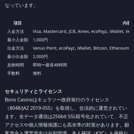
なっています。
項目
内容
入金方法
Visa, Mastercard, JCB, Amex, ecoPayz, iWallet, Venu
最小入金額
1,000円
出金方法
Venus Point, ecoPayz, iWallet, Bitcoin, Ethereum, R
最小出金額
2,000円
反映時間
即時〜最長48時間
手数料
無料
セキュリティとライセンス
Bons Casinoはキュラソー政府発行のライセンス
（8048/JAZ 2019-055）を取得し、合法的に運営されてい
ます。全データ通信は256bit SSL暗号化されていて、不正
アクセスや個人情報保護にも高水準の対策があります。顧
客資金と運営資金は分別管理。本人確認（KYC）も厳格な