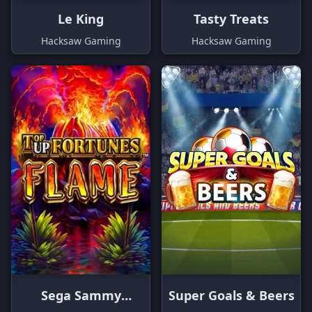
Le King
Tasty Treats
Hacksaw Gaming
Hacksaw Gaming
Sega Sammy
Super Goals & Beers