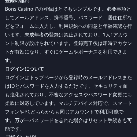
登録の流れ
Bons Casinoでの登録はとてもシンプルです。必要事項と
してメールアドレス、携帯番号、パスワード、居住住所な
どをフォームに入力し、利用規約への同意と年齢確認を行
います。未成年者の登録は禁止されており、1人1アカウ
ント制限が設けられています。登録完了後は即時アカウン
トが有効になり、すぐにゲームやボーナスを利用できま
す。
ログインについて
ログインはトップページから登録時のメールアドレスまた
はIDとパスワードを入力するだけです。セキュリティ面
も強化されており、不審なアクセスやパスワード変更にも
柔軟に対応しています。マルチデバイス対応で、スマート
フォンやPCどちらからも同じアカウントで利用可能で
す。万が一パスワードを忘れた場合はリセット手続きも可
能です。