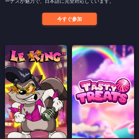
ーナスが魅力で、日本語に完全対応しています。
今すぐ参加