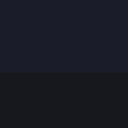
Bons
ホーム
ゲーム
ログイン