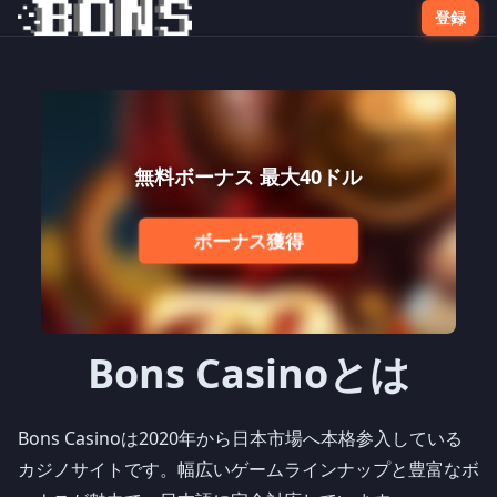
登録
無料ボーナス 最大40ドル
ボーナス獲得
Bons Casinoとは
Bons Casinoは2020年から日本市場へ本格参入している
カジノサイトです。幅広いゲームラインナップと豊富なボ