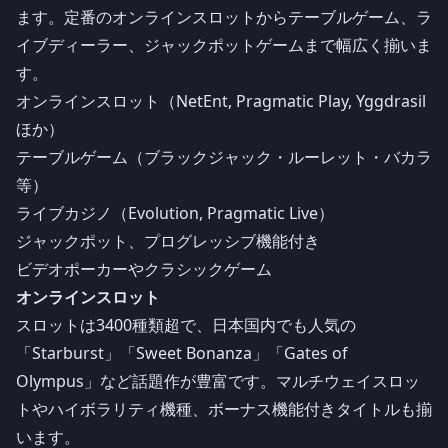
ます。定番のオンラインスロットからテーブルゲーム、ラ
イブディーラー、ジャックポットゲームまで幅広く揃いま
す。
オンラインスロット（NetEnt, Pragmatic Play, Yggdrasil
ほか）
テーブルゲーム（ブラックジャック・ルーレット・バカラ
等）
ライブカジノ（Evolution, Pragmatic Live）
ジャックポット、プログレッシブ機能付き
ビデオポーカーやクラシックゲーム
オンラインスロット
スロットは3400種類超で、日本国内でも人気の
「Starburst」「Sweet Bonanza」「Gates of
Olympus」など話題作が豊富です。マルチウェイスロッ
トやハイボラリティ機種、ボーナス機能付きタイトルも揃
います。