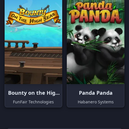
Bounty on the High
Panda Panda
Seas
FunFair Technologies
Habanero Systems